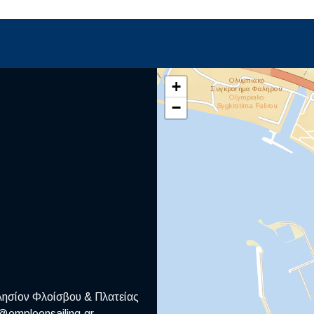
+
−
λησίον Φλοίσβου & Πλατείας
@empleonsailing.gr