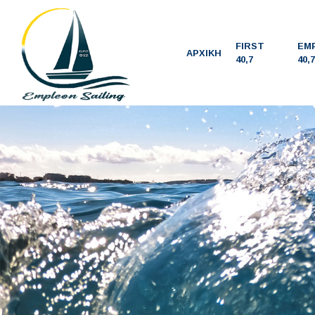
FIRST
EM
ΑΡΧΙΚΗ
40,7
40,