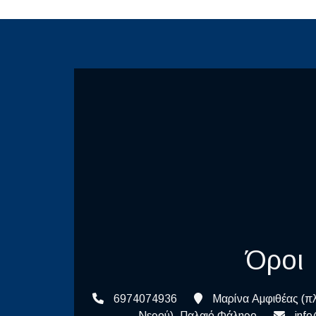
Όροι
6974074936
Μαρίνα Αμφιθέας (π
Νερού), Παλαιό Φάληρο
info